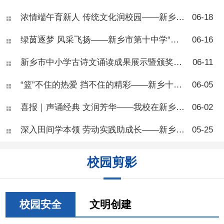
乡市第十中学开展了青少年肥
浓情端午育新人 传统文化润校园——新乡市第十中学“我们的节日·端午节”主题活动
06-18
胖专题健康讲座，本次活动面
向七年级部分班级，由学校健
绿茵逐梦 风采飞扬——新乡市第十中学“校长杯”八年级足球联赛圆满落幕
06-16
康副校长、河南医药大学一附
院王团结副主任医师主
讲。 讲座开篇，王医师向
新乡市中小学古诗文诵读成果展示暨颁奖活动在新乡市第十中学圆满落幕
06-11
同学们科普肥胖相关知识，讲
解BMI自测标准，让大家学会
“篮”不住的热爱 挡不住的精彩——新乡十中七年级篮球联赛圆满结束
06-05
简单判断自身体重状况。他指
出，肥胖并非单纯体态问题，
喜报｜声诵经典 文润芳华——我校在新乡市中小学生古诗文朗诵活动中斩获佳绩
06-02
而是慢性代谢疾病，会从体
能、专注力、身高发育、心理
深入田间学本领 劳动实践助成长——新乡市第十中学“劳动进农庄”活动顺利开展
05-25
健康多方面危害青少年成长，
还会大幅提升糖尿病、脂肪
肝、骨关节疾病等多种慢性病
校园剪影
患病风险。 现场同学们反
响热烈，大家对照BMI标准互
相测算体重，踊跃举手提问，
围绕零食选择、运动安排、作
息调整等问题积极研讨、交流
校园安全
文明创建
心得。不少同学结合自身日常
饮食习惯主动反思，纷纷表示