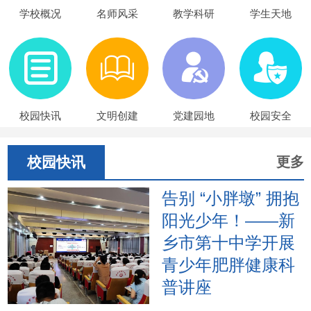
学校概况
名师风采
教学科研
学生天地
校园快讯
文明创建
党建园地
校园安全
校园快讯
更多
告别 “小胖墩” 拥抱
阳光少年！——新
乡市第十中学开展
青少年肥胖健康科
普讲座
2026年6月17日下午，新