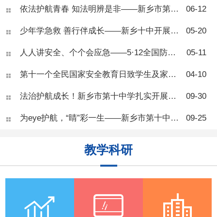
听完讲解才意识到甜食、久
依法护航青春 知法明辨是非——新乡市第十中学法治教育专题讲座
06-12
坐、熬夜对身体的伤害，现场
学习氛围浓厚。 王医师总
少年学急救 善行伴成长——新乡十中开展校园应急自救互救专项培训
05-20
结了青少年肥胖三大诱因：高
糖高脂饮食、长期久坐缺乏运
人人讲安全、个个会应急——5·12全国防灾减灾日致家长的一封信
05-11
动、睡眠不足扰乱身体激素。
奶茶、油炸零食、长时间刷手
机、熬夜等日常习惯，都会造
第十一个全民国家安全教育日致学生及家长的一封信
04-10
成热量摄入大于消耗，导致脂
肪堆积。 针对体重管理，
法治护航成长！新乡市第十中学扎实开展秋季法治宣传周活动
09-30
专家
为eye护航，“睛”彩一生——新乡市第十中学健康教育“爱眼护眼”活动
09-25
教学科研