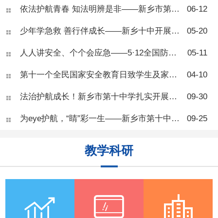
听完讲解才意识到甜食、久
依法护航青春 知法明辨是非——新乡市第十中学法治教育专题讲座
06-12
坐、熬夜对身体的伤害，现场
学习氛围浓厚。 王医师总
少年学急救 善行伴成长——新乡十中开展校园应急自救互救专项培训
05-20
结了青少年肥胖三大诱因：高
糖高脂饮食、长期久坐缺乏运
人人讲安全、个个会应急——5·12全国防灾减灾日致家长的一封信
05-11
动、睡眠不足扰乱身体激素。
奶茶、油炸零食、长时间刷手
机、熬夜等日常习惯，都会造
第十一个全民国家安全教育日致学生及家长的一封信
04-10
成热量摄入大于消耗，导致脂
肪堆积。 针对体重管理，
法治护航成长！新乡市第十中学扎实开展秋季法治宣传周活动
09-30
专家
为eye护航，“睛”彩一生——新乡市第十中学健康教育“爱眼护眼”活动
09-25
教学科研