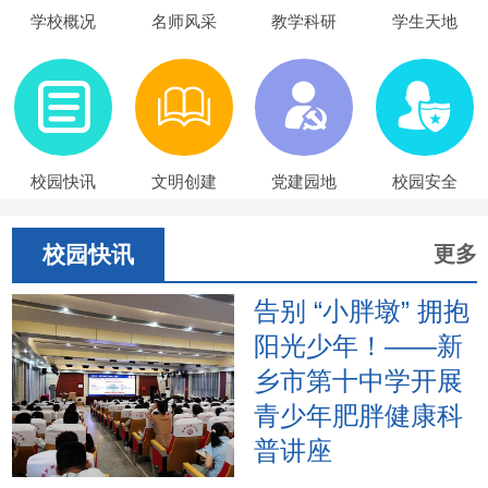
学校概况
名师风采
教学科研
学生天地
校园快讯
文明创建
党建园地
校园安全
校园快讯
更多
告别 “小胖墩” 拥抱
阳光少年！——新
乡市第十中学开展
青少年肥胖健康科
普讲座
2026年6月17日下午，新