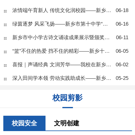
乡市第十中学开展了青少年肥
浓情端午育新人 传统文化润校园——新乡市第十中学“我们的节日·端午节”主题活动
06-18
胖专题健康讲座，本次活动面
向七年级部分班级，由学校健
绿茵逐梦 风采飞扬——新乡市第十中学“校长杯”八年级足球联赛圆满落幕
06-16
康副校长、河南医药大学一附
院王团结副主任医师主
讲。 讲座开篇，王医师向
新乡市中小学古诗文诵读成果展示暨颁奖活动在新乡市第十中学圆满落幕
06-11
同学们科普肥胖相关知识，讲
解BMI自测标准，让大家学会
“篮”不住的热爱 挡不住的精彩——新乡十中七年级篮球联赛圆满结束
06-05
简单判断自身体重状况。他指
出，肥胖并非单纯体态问题，
喜报｜声诵经典 文润芳华——我校在新乡市中小学生古诗文朗诵活动中斩获佳绩
06-02
而是慢性代谢疾病，会从体
能、专注力、身高发育、心理
深入田间学本领 劳动实践助成长——新乡市第十中学“劳动进农庄”活动顺利开展
05-25
健康多方面危害青少年成长，
还会大幅提升糖尿病、脂肪
肝、骨关节疾病等多种慢性病
校园剪影
患病风险。 现场同学们反
响热烈，大家对照BMI标准互
相测算体重，踊跃举手提问，
围绕零食选择、运动安排、作
息调整等问题积极研讨、交流
校园安全
文明创建
心得。不少同学结合自身日常
饮食习惯主动反思，纷纷表示