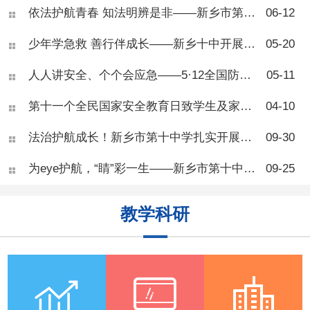
听完讲解才意识到甜食、久
依法护航青春 知法明辨是非——新乡市第十中学法治教育专题讲座
06-12
坐、熬夜对身体的伤害，现场
学习氛围浓厚。 王医师总
少年学急救 善行伴成长——新乡十中开展校园应急自救互救专项培训
05-20
结了青少年肥胖三大诱因：高
糖高脂饮食、长期久坐缺乏运
人人讲安全、个个会应急——5·12全国防灾减灾日致家长的一封信
05-11
动、睡眠不足扰乱身体激素。
奶茶、油炸零食、长时间刷手
机、熬夜等日常习惯，都会造
第十一个全民国家安全教育日致学生及家长的一封信
04-10
成热量摄入大于消耗，导致脂
肪堆积。 针对体重管理，
法治护航成长！新乡市第十中学扎实开展秋季法治宣传周活动
09-30
专家
为eye护航，“睛”彩一生——新乡市第十中学健康教育“爱眼护眼”活动
09-25
教学科研