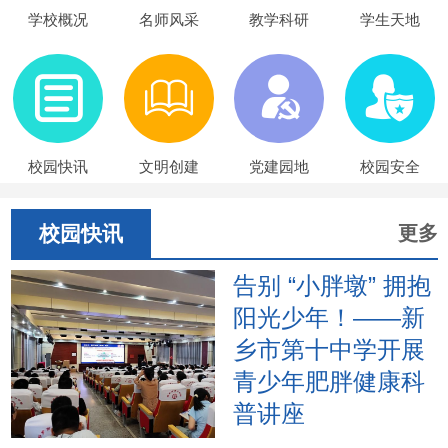
学校概况
名师风采
教学科研
学生天地
校园快讯
文明创建
党建园地
校园安全
校园快讯
更多
告别 “小胖墩” 拥抱
阳光少年！——新
乡市第十中学开展
青少年肥胖健康科
普讲座
2026年6月17日下午，新