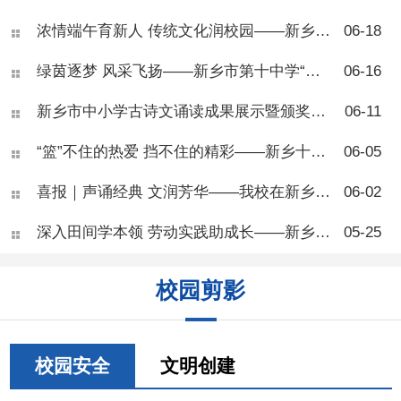
乡市第十中学开展了青少年肥
浓情端午育新人 传统文化润校园——新乡市第十中学“我们的节日·端午节”主题活动
06-18
胖专题健康讲座，本次活动面
向七年级部分班级，由学校健
绿茵逐梦 风采飞扬——新乡市第十中学“校长杯”八年级足球联赛圆满落幕
06-16
康副校长、河南医药大学一附
院王团结副主任医师主
讲。 讲座开篇，王医师向
新乡市中小学古诗文诵读成果展示暨颁奖活动在新乡市第十中学圆满落幕
06-11
同学们科普肥胖相关知识，讲
解BMI自测标准，让大家学会
“篮”不住的热爱 挡不住的精彩——新乡十中七年级篮球联赛圆满结束
06-05
简单判断自身体重状况。他指
出，肥胖并非单纯体态问题，
喜报｜声诵经典 文润芳华——我校在新乡市中小学生古诗文朗诵活动中斩获佳绩
06-02
而是慢性代谢疾病，会从体
能、专注力、身高发育、心理
深入田间学本领 劳动实践助成长——新乡市第十中学“劳动进农庄”活动顺利开展
05-25
健康多方面危害青少年成长，
还会大幅提升糖尿病、脂肪
肝、骨关节疾病等多种慢性病
校园剪影
患病风险。 现场同学们反
响热烈，大家对照BMI标准互
相测算体重，踊跃举手提问，
围绕零食选择、运动安排、作
息调整等问题积极研讨、交流
校园安全
文明创建
心得。不少同学结合自身日常
饮食习惯主动反思，纷纷表示