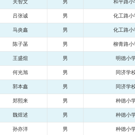
关智文
男
和平路小
吕张诚
男
化工路小
马炎鑫
男
化工路小
陈子菡
男
柳青路小
王盛煊
男
明德小
何光旭
男
同济学
郭本鑫
男
同济学
郑熙来
男
种德小
魏煜述
男
种德小
孙亦洋
男
种德小