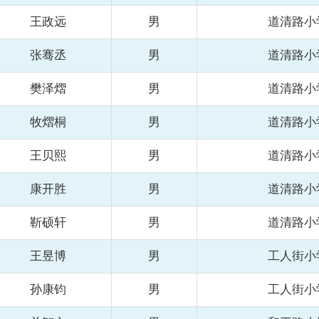
王政远
男
道清路小
张骞丞
男
道清路小
樊泽熠
男
道清路小
牧熠桐
男
道清路小
王贝熙
男
道清路小
康开胜
男
道清路小
靳硕轩
男
道清路小
王昱博
男
工人街小
孙康钧
男
工人街小