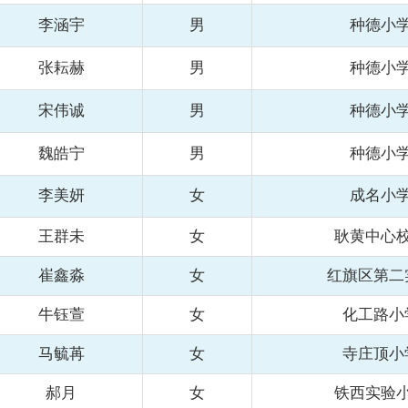
李涵宇
男
种德小
张耘赫
男
种德小
宋伟诚
男
种德小
魏皓宁
男
种德小
李美妍
女
成名小
王群未
女
耿黄中心
崔鑫淼
女
红旗区第二
牛钰萱
女
化工路小
马毓苒
女
寺庄顶小
郝月
女
铁西实验