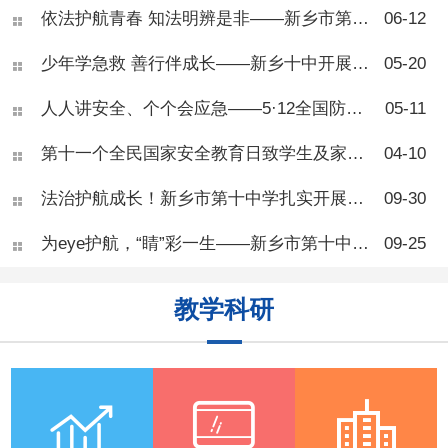
听完讲解才意识到甜食、久
依法护航青春 知法明辨是非——新乡市第十中学法治教育专题讲座
06-12
坐、熬夜对身体的伤害，现场
学习氛围浓厚。 王医师总
少年学急救 善行伴成长——新乡十中开展校园应急自救互救专项培训
05-20
结了青少年肥胖三大诱因：高
糖高脂饮食、长期久坐缺乏运
人人讲安全、个个会应急——5·12全国防灾减灾日致家长的一封信
05-11
动、睡眠不足扰乱身体激素。
奶茶、油炸零食、长时间刷手
机、熬夜等日常习惯，都会造
第十一个全民国家安全教育日致学生及家长的一封信
04-10
成热量摄入大于消耗，导致脂
肪堆积。 针对体重管理，
法治护航成长！新乡市第十中学扎实开展秋季法治宣传周活动
09-30
专家
为eye护航，“睛”彩一生——新乡市第十中学健康教育“爱眼护眼”活动
09-25
教学科研