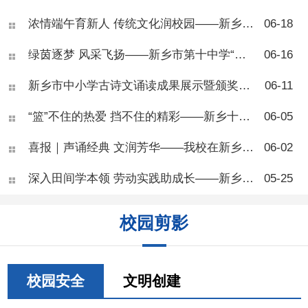
乡市第十中学开展了青少年肥
浓情端午育新人 传统文化润校园——新乡市第十中学“我们的节日·端午节”主题活动
06-18
胖专题健康讲座，本次活动面
向七年级部分班级，由学校健
绿茵逐梦 风采飞扬——新乡市第十中学“校长杯”八年级足球联赛圆满落幕
06-16
康副校长、河南医药大学一附
院王团结副主任医师主
讲。 讲座开篇，王医师向
新乡市中小学古诗文诵读成果展示暨颁奖活动在新乡市第十中学圆满落幕
06-11
同学们科普肥胖相关知识，讲
解BMI自测标准，让大家学会
“篮”不住的热爱 挡不住的精彩——新乡十中七年级篮球联赛圆满结束
06-05
简单判断自身体重状况。他指
出，肥胖并非单纯体态问题，
喜报｜声诵经典 文润芳华——我校在新乡市中小学生古诗文朗诵活动中斩获佳绩
06-02
而是慢性代谢疾病，会从体
能、专注力、身高发育、心理
深入田间学本领 劳动实践助成长——新乡市第十中学“劳动进农庄”活动顺利开展
05-25
健康多方面危害青少年成长，
还会大幅提升糖尿病、脂肪
肝、骨关节疾病等多种慢性病
校园剪影
患病风险。 现场同学们反
响热烈，大家对照BMI标准互
相测算体重，踊跃举手提问，
围绕零食选择、运动安排、作
息调整等问题积极研讨、交流
校园安全
文明创建
心得。不少同学结合自身日常
饮食习惯主动反思，纷纷表示