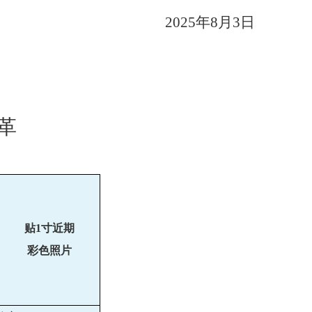
202
5
年
8
月
3
日
革
贴
1
寸近期
彩色照片