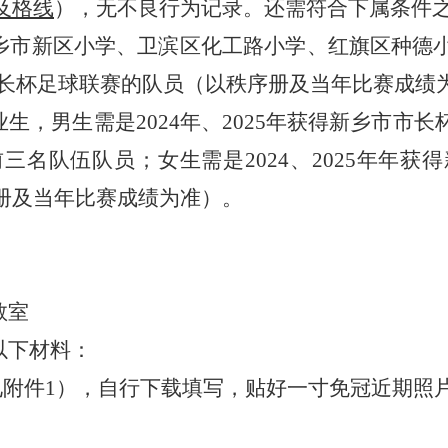
及格线
）
，无不良行为记录。还需符合下属条件
乡市新区小学、卫滨区化工路小学、红旗区种德
乡市市长杯足球联赛的队员（以秩序册及当年比赛成绩
业生，男生需是
2024年、2025年获得新乡市
前三名队伍队员；女生需是
2024、2025年
册及当年比赛成绩为准）。
教室
以下材料：
见附件
1），自行下载填写
，
贴好一寸免冠近期照