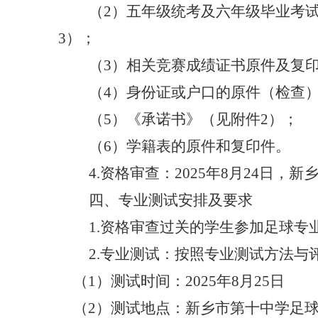
（
2）五年级统考及六年级毕业考
3）；
（
3
）
相关竞赛成绩证书原件及复
（
4
）
身份证或户口的原件（检查
（
5
）
《承诺书》（见附件
2）
；
（
6
）
学籍表的原件和复印件。
4.资格审查：
2025年8月24日
四、
专业
测试安排及要求
1.
资格审查过关的学生参加足球专
2.专业测试：按照专业测试方法与
（
1
）
测试时间：
2025年8月25日
（
2
）
测试地点：新乡市第十中学
足