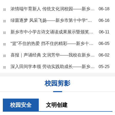
乡市第十中学开展了青少年肥
浓情端午育新人 传统文化润校园——新乡市第十中学“我们的节日·端午节”主题活动
06-18
胖专题健康讲座，本次活动面
向七年级部分班级，由学校健
绿茵逐梦 风采飞扬——新乡市第十中学“校长杯”八年级足球联赛圆满落幕
06-16
康副校长、河南医药大学一附
院王团结副主任医师主
讲。 讲座开篇，王医师向
新乡市中小学古诗文诵读成果展示暨颁奖活动在新乡市第十中学圆满落幕
06-11
同学们科普肥胖相关知识，讲
解BMI自测标准，让大家学会
“篮”不住的热爱 挡不住的精彩——新乡十中七年级篮球联赛圆满结束
06-05
简单判断自身体重状况。他指
出，肥胖并非单纯体态问题，
喜报｜声诵经典 文润芳华——我校在新乡市中小学生古诗文朗诵活动中斩获佳绩
06-02
而是慢性代谢疾病，会从体
能、专注力、身高发育、心理
深入田间学本领 劳动实践助成长——新乡市第十中学“劳动进农庄”活动顺利开展
05-25
健康多方面危害青少年成长，
还会大幅提升糖尿病、脂肪
肝、骨关节疾病等多种慢性病
校园剪影
患病风险。 现场同学们反
响热烈，大家对照BMI标准互
相测算体重，踊跃举手提问，
围绕零食选择、运动安排、作
息调整等问题积极研讨、交流
校园安全
文明创建
心得。不少同学结合自身日常
饮食习惯主动反思，纷纷表示