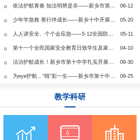
听完讲解才意识到甜食、久
依法护航青春 知法明辨是非——新乡市第十中学法治教育专题讲座
06-12
坐、熬夜对身体的伤害，现场
学习氛围浓厚。 王医师总
少年学急救 善行伴成长——新乡十中开展校园应急自救互救专项培训
05-20
结了青少年肥胖三大诱因：高
糖高脂饮食、长期久坐缺乏运
人人讲安全、个个会应急——5·12全国防灾减灾日致家长的一封信
05-11
动、睡眠不足扰乱身体激素。
奶茶、油炸零食、长时间刷手
机、熬夜等日常习惯，都会造
第十一个全民国家安全教育日致学生及家长的一封信
04-10
成热量摄入大于消耗，导致脂
肪堆积。 针对体重管理，
法治护航成长！新乡市第十中学扎实开展秋季法治宣传周活动
09-30
专家
为eye护航，“睛”彩一生——新乡市第十中学健康教育“爱眼护眼”活动
09-25
教学科研