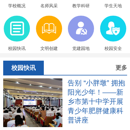
学校概况
名师风采
教学科研
学生天地
校园快讯
文明创建
党建园地
校园安全
校园快讯
更多
告别 “小胖墩” 拥抱
阳光少年！——新
乡市第十中学开展
青少年肥胖健康科
普讲座
2026年6月17日下午，新