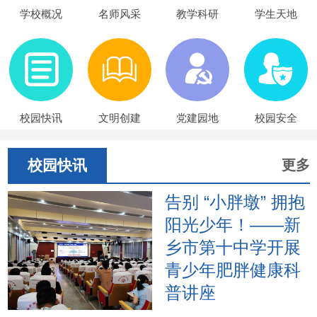
学校概况
名师风采
教学科研
学生天地
校园快讯
文明创建
党建园地
校园安全
校园快讯
更多
告别 “小胖墩” 拥抱
阳光少年！——新
乡市第十中学开展
青少年肥胖健康科
普讲座
2026年6月17日下午，新