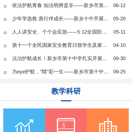
听完讲解才意识到甜食、久
依法护航青春 知法明辨是非——新乡市第十中学法治教育专题讲座
06-12
坐、熬夜对身体的伤害，现场
学习氛围浓厚。 王医师总
少年学急救 善行伴成长——新乡十中开展校园应急自救互救专项培训
05-20
结了青少年肥胖三大诱因：高
糖高脂饮食、长期久坐缺乏运
人人讲安全、个个会应急——5·12全国防灾减灾日致家长的一封信
05-11
动、睡眠不足扰乱身体激素。
奶茶、油炸零食、长时间刷手
机、熬夜等日常习惯，都会造
第十一个全民国家安全教育日致学生及家长的一封信
04-10
成热量摄入大于消耗，导致脂
肪堆积。 针对体重管理，
法治护航成长！新乡市第十中学扎实开展秋季法治宣传周活动
09-30
专家
为eye护航，“睛”彩一生——新乡市第十中学健康教育“爱眼护眼”活动
09-25
教学科研