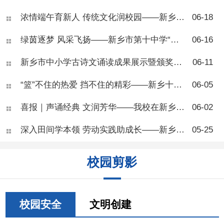
乡市第十中学开展了青少年肥
浓情端午育新人 传统文化润校园——新乡市第十中学“我们的节日·端午节”主题活动
06-18
胖专题健康讲座，本次活动面
向七年级部分班级，由学校健
绿茵逐梦 风采飞扬——新乡市第十中学“校长杯”八年级足球联赛圆满落幕
06-16
康副校长、河南医药大学一附
院王团结副主任医师主
讲。 讲座开篇，王医师向
新乡市中小学古诗文诵读成果展示暨颁奖活动在新乡市第十中学圆满落幕
06-11
同学们科普肥胖相关知识，讲
解BMI自测标准，让大家学会
“篮”不住的热爱 挡不住的精彩——新乡十中七年级篮球联赛圆满结束
06-05
简单判断自身体重状况。他指
出，肥胖并非单纯体态问题，
喜报｜声诵经典 文润芳华——我校在新乡市中小学生古诗文朗诵活动中斩获佳绩
06-02
而是慢性代谢疾病，会从体
能、专注力、身高发育、心理
深入田间学本领 劳动实践助成长——新乡市第十中学“劳动进农庄”活动顺利开展
05-25
健康多方面危害青少年成长，
还会大幅提升糖尿病、脂肪
肝、骨关节疾病等多种慢性病
校园剪影
患病风险。 现场同学们反
响热烈，大家对照BMI标准互
相测算体重，踊跃举手提问，
围绕零食选择、运动安排、作
息调整等问题积极研讨、交流
校园安全
文明创建
心得。不少同学结合自身日常
饮食习惯主动反思，纷纷表示